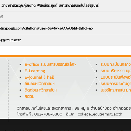
ิทยาศาสตรดุษฎีบัณฑิต ฟิสิกส์ประยุกต์ มหาวิทยาลัยเทคโนโลยีสุรนารี
ต์
holar.google.com/citations?user=6eF4w-sAAAAJ&hl=th&oi=ao
ng@rmutl.ac.th
E-office ระบบสารบรรณอิเล็กฯ
ระบบทะเบียนกลาง
E-Learning
ระบบบริหารงานบุ
E-journal (Thai)
แบบประเมินพึงพอ
อีเมล์มหาวิทยาลัยฯ
ระบบการประกันค
ติดต่อมหาวิทยาลัยฯ
เบอร์โทรภายใน มท
RCDL
วิทยาลัยเทคโนโลยีและสหวิทยาการ : 98 หมู่ 8 ตำบลป่าป้อง อำเภอดอย
โทรศัพท์ : 082-708-6800 , อีเมล : college_edu@rmutl.ac.th