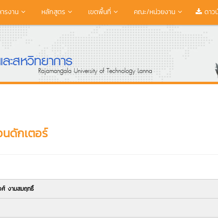
หารงาน
หลักสูตร
เขตพื้นที่
คณะ/หน่วยงาน
ดาวน
นดักเตอร์
ศ์ งามสมฤทธิ์