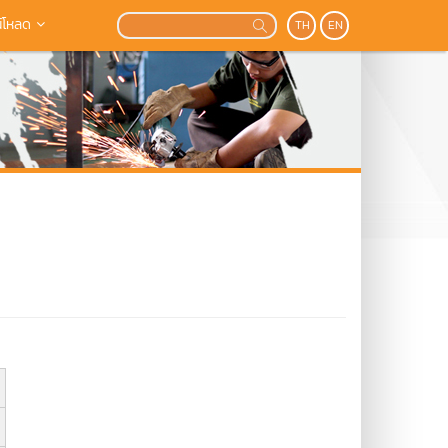
์โหลด
TH
EN