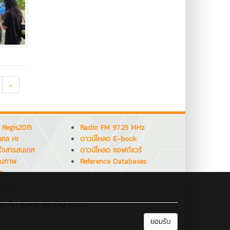
»
 Regis2015
Radio FM 97.25 MHz
คคล Hr
ดาวน์โหลด E-book
ใจสารสนเทศ
ดาวน์โหลด ซอฟต์แวร์
ุณภาพ
Reference Databases
ร.
สะเก็ด จังหวัดเชียงใหม่ 50220
ยอมรับ