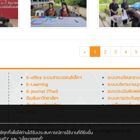
«
1
2
3
4
5
E-office ระบบสารบรรณอิเล็กฯ
ระบบทะเบียนกลาง
E-Learning
ระบบบริหารงานบุ
E-journal (Thai)
แบบประเมินพึงพอ
อีเมล์มหาวิทยาลัยฯ
ระบบการประกันค
ติดต่อมหาวิทยาลัยฯ
เบอร์โทรภายใน มท
RCDL
วิทยาลัยเทคโนโลยีและสหวิทยาการ : 98 หมู่ 8 ตำบลป่าป้อง อำเภอดอย
โทรศัพท์ : 082-708-6800 , อีเมล : college_edu@rmutl.ac.th
กกี้เพื่อให้ท่านได้รับประสบการณ์การใช้งานที่ดียิ่งขึ้น
นตัว"
และ
"นโยบายคุกกี้"