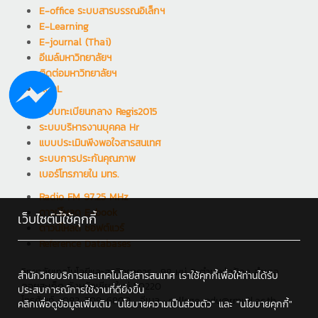
E-office ระบบสารบรรณอิเล็กฯ
E-Learning
E-journal (Thai)
อีเมล์มหาวิทยาลัยฯ
ติดต่อมหาวิทยาลัยฯ
RCDL
ระบบทะเบียนกลาง Regis2015
ระบบบริหารงานบุคคล Hr
แบบประเมินพึงพอใจสารสนเทศ
ระบบการประกันคุณภาพ
เบอร์โทรภายใน มทร.
Radio FM 97.25 MHz
ดาวน์โหลด E-book
เว็บไซต์นี้ใช้คุกกี้
ดาวน์โหลด ซอฟต์แวร์
Reference Databases
วิทยาลัยเทคโนโลยีและสหวิทยาการ : 98 หมู่ 8 ตำบลป่าป้อง อำเภอ
สำนักวิทยบริการและเทคโนโลยีสารสนเทศ เราใช้คุกกี้เพื่อให้ท่านได้รับ
ดอยสะเก็ด จังหวัดเชียงใหม่ 50220
ประสบการณ์การใช้งานที่ดียิ่งขึ้น
โทรศัพท์ : 082-708-6800 , อีเมล : college_edu@rmutl.ac.th
คลิกเพื่อดูข้อมูลเพิ่มเติม
"นโยบายความเป็นส่วนตัว"
และ
"นโยบายคุกกี้"