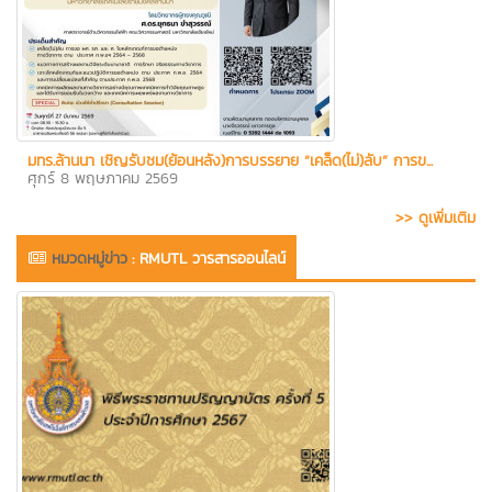
มทร.ล้านนา เชิญรับชม(ย้อนหลัง)การบรรยาย “เคล็ด(ไม่)ลับ” การข...
ศุกร์ 8 พฤษภาคม 2569
>> ดูเพิ่มเติม
หมวดหมู่ข่าว
:
RMUTL วารสารออนไลน์