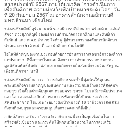
สากลประจำปี 2567 ภายใต้แนวคิด "การดำเนินการ
เพื่อสันติภาพ ความมุ่งหวังเพื่อเป้าหมายระดับโลก" วัน
ที่ 20 กันยายน 2567 ณ อาคารสำนักงานอธิการบดี
มทร.ล้านนา เชียงใหม่
รศ.ดร.ธีระศักดิ์ อุรัจนานนท์ รองอธิการบดีฝ่ายสภา พร้อมด้วย อ.อัคค์
สัจจา ดวงสุภาสิญจ์ รองอธิการบดีฝ่ายกิจการนักศึกษาและศิษย์เก่า
สัมพันธ์ และ พ.จ.อ.อำนาจ ใจคำฟู ผู้อำนวยการกองพัฒนานักศึกษา
นำคณาจารย์ เจ้าหน้าที่ และนักศึกษาร่วมในพิธี
ไฮไลท์สำคัญของงานประกอบด้วยการอ่านสารจากเลขาธิการองค์การ
สหประชาชาติทั้งภาษาไทยและอังกฤษ การอ่านสารจากประธาน
มูลนิธิสหพันธ์สันติภาพสากล และกิจกรรมยืนสงบนิ่งร่วมจิตอธิษฐาน
เพื่อสันติภาพ 1 นาที
รศ.ดร.ธีระศักดิ์ กล่าวว่า "การจัดกิจกรรมครั้งนี้มุ่งเน้นให้ทุกคน
ตระหนักถึงความสำคัญของสันติภาพ และร่วมกันสร้างสรรค์สังคมที่
สงบสุข เริ่มตั้งแต่ระดับบุคคล ครอบครัว ชุมชน ไปจนถึงระดับประเทศ
และโลก สอดคล้องกับเป้าหมายการพัฒนาที่ยั่งยืนขององค์การ
สหประชาชาติ โดยเฉพาะอย่างยิ่งเป้าหมายที่ 16 ว่าด้วยการส่งเสริม
สังคมที่สงบสุขและครอบคลุมเพื่อการพัฒนาที่ยั่งยืน"
อ.อัคค์สัจจา เสริมว่า "เราหวังว่ากิจกรรมนี้จะเป็นจุดเริ่มต้นในการ
สร้างพลังเชิงบวก และกระตุ้นให้ทุกคนมีส่วนร่วมในการส่งเสริม