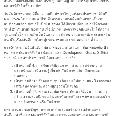
สันติภาพอย่างยั่งยืน ซึ่งเป็นรากฐานสำคัญในการบรรลุเป้าหมายการ
พัฒนาที่ยั่งยืนทั้ง 17 ข้อ"
วันสันติภาพสากล มีที่มาจากมติสมัชชาใหญ่แห่งสหประชาชาติในปี
พ.ศ. 2524 โดยกำหนดให้วันอังคารแรกของเดือนกันยายนเป็นวัน
สันติภาพสากล ต่อมาในปี พ.ศ. 2544 ได้มีการเปลี่ยนแปลงให้ตรงกับ
วันที่ 21 กันยายนของทุกปี เพื่อเป็นวันแห่งการหยุดยิงและไม่ใช้ความ
รุนแรงทั่วโลก รวมถึงเป็นวันแห่งการสร้างความตระหนักและส่งเสริม
แนวคิดเรื่องสันติภาพในหมู่ประชาชนและประเทศต่างๆ ทั่วโลก
การจัดกิจกรรมวันสันติภาพสากลของ มทร.ล้านนา สอดคล้องกับเป้า
หมายการพัฒนาที่ยั่งยืน (Sustainable Development Goals: SDGs)
ขององค์การสหประชาชาติ โดยเฉพาะอย่างยิ่ง:
เป้าหมายที่ 4: การศึกษาที่มีคุณภาพ - ผ่านการสร้างความ
ตระหนักและให้ความรู้เกี่ยวกับสันติภาพแก่นักศึกษาและ
บุคลากร
เป้าหมายที่ 16: สังคมสงบสุข ยุติธรรม ไม่แบ่งแยก - โดยการส่ง
เสริมสันติภาพและความยุติธรรมในสังคม
เป้าหมายที่ 17: ความร่วมมือเพื่อการพัฒนาที่ยั่งยืน - ผ่านการ
สร้างความร่วมมือระหว่างสถาบันการศึกษา ชุมชน และองค์กร
ต่างๆ ในการส่งเสริมสันติภาพ
มทร.ล้านนา ขอเชิญชวนทุกภาคส่วนร่วมสร้างสรรค์สังคมแห่ง
สันติภาพ เพื่อการพัฒนาที่ยั่งยืนและความสงบสุขของมวลมนุษยชาติ