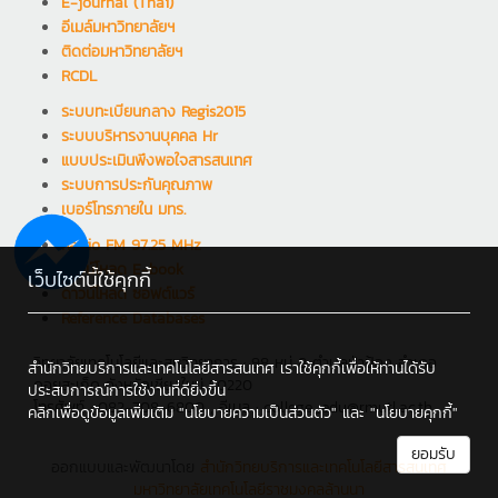
E-journal (Thai)
อีเมล์มหาวิทยาลัยฯ
ติดต่อมหาวิทยาลัยฯ
RCDL
ระบบทะเบียนกลาง Regis2015
ระบบบริหารงานบุคคล Hr
แบบประเมินพึงพอใจสารสนเทศ
ระบบการประกันคุณภาพ
เบอร์โทรภายใน มทร.
Radio FM 97.25 MHz
ดาวน์โหลด E-book
เว็บไซต์นี้ใช้คุกกี้
ดาวน์โหลด ซอฟต์แวร์
Reference Databases
วิทยาลัยเทคโนโลยีและสหวิทยาการ : 98 หมู่ 8 ตำบลป่าป้อง อำเภอ
สำนักวิทยบริการและเทคโนโลยีสารสนเทศ เราใช้คุกกี้เพื่อให้ท่านได้รับ
ดอยสะเก็ด จังหวัดเชียงใหม่ 50220
ประสบการณ์การใช้งานที่ดียิ่งขึ้น
โทรศัพท์ : 082-708-6800 , อีเมล : college_edu@rmutl.ac.th
คลิกเพื่อดูข้อมูลเพิ่มเติม
"นโยบายความเป็นส่วนตัว"
และ
"นโยบายคุกกี้"
ยอมรับ
ออกแบบและพัฒนาโดย
สำนักวิทยบริการและเทคโนโลยีสารสนเทศ
มหาวิทยาลัยเทคโนโลยีราชมงคลล้านนา