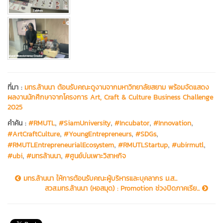
ที่มา :
มทร.ล้านนา ต้อนรับคณะดูงานจากมหาวิทยาลัยสยาม พร้อมจัดแสดง
ผลงานนักศึกษาจากโครงการ Art, Craft & Culture Business Challenge
2025
,
,
,
,
คำค้น :
#RMUTL
#SiamUniversity
#Incubator
#Innovation
,
,
,
#ArtCraftCulture
#YoungEntrepreneurs
#SDGs
,
,
,
#RMUTLEntrepreneurialEcosystem
#RMUTLStartup
#ubirmutl
,
,
#ubi
#มทรล้านนา
#ศูนย์บ่มเพาะวิสาหกิจ
มทร.ล้านนา ให้การต้อนรับคณะผู้บริหารและบุคลากร ม.ส...
สวส.มทร.ล้านนา (หอสมุด) : Promotion ช่วงปิดภาคเรีย...