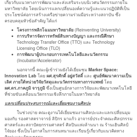
เกี่ยวกับแนวทางการพัฒนาและส่งเสริมระบบนิเวศนวัตกรรมภายใน
มหาวิทยาลัย โดยเน้นการแลกเปลี่ยนองค์ความรู้และแนวปฏิบัติที่เป็น
ประโยชน์ต่อการสร้างเครือข่ายความร่วมมือระหว่างสถาบัน ซึ่ง
ครอบคลุมหัวข้อสำคัญ ได้แก่
โครงการพลิกโฉมมหาวิทยาลัย
(Reinventing University)
การบริหารจัดการทรัพย์สินทางปัญญา และกรณีศึกษา
Technology Transfer Office (TTO) และ Technology
Licensing Office (TLO)
การพัฒนาผู้ประกอบการเทคโนโลยีและนวัตกรรม
(Incubator/Accelerator)
นอกจากนี้ คณะผู้เข้าร่วมยังได้เยี่ยมชม
Marker Space:
Innovation Lab
โดย
ผศ.สุรศักดิ์ อยู่สวัสดิ์
และ
ศูนย์พัฒนาความเป็น
เลิศ ภายใต้หน่วยวิจัยวัสดุและนวัตกรรมทางการแพทย์
โดย
ผศ.ดร.ภาคภูมิ จารุภูมิ
ซึ่งเป็นศูนย์กลางการวิจัยและพัฒนาเทคโนโลยี
ที่ช่วยขับเคลื่อนนวัตกรรมเชิงลึกภายในมหาวิทยาลัย
แลกเปลี่ยนประสบการณ์และเยี่ยมชมงานศิลปะ
ในช่วงบ่าย คณะดูงานได้เยี่ยมชมงานศิลปะและแลกเปลี่ยนมุม
มองกับ รองศาสตราจารย์ ลิปิกร มาแก้ว อาจารย์ประจำคณะศิลปกรรม
ศาสตร์และสถาปัตยกรรมศาสตร์ ศิลปินแห่งล้านนา ณ ร้านเฮินศิลป์
ใจ๋ยอง ซึ่งเป็นโอกาสในการสนทนาและเรียนรู้เกี่ยวกับแนวคิดทาง
ศิลปะและวัฒนธรรม