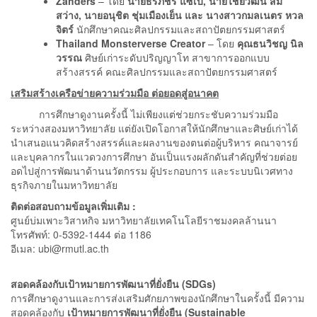
Zahders
– โดย
นายธีรภัชร์ แซ่เบ๊
, นายไชยวัฒน์ สม
สว่าง, นายอนุชิต ชุ่มเมืองเย็น และ นางสาวกมลเนตร หวล
จิตร์
นักศึกษาคณะศิลปกรรมและสถาปัตยกรรมศาสตร์
Thailand Monsterverse Creator
– โดย
คุณธนวิชญ นิล
วรรณ
ศิษย์เก่าระดับปริญญาโท สาขาการออกแบบ
สร้างสรรค์ คณะศิลปกรรมและสถาปัตยกรรมศาสตร์
เสริมสร้างเครือข่ายความร่วมมือ ต่อยอดสู่อนาคต
การศึกษาดูงานครั้งนี้ ไม่เพียงแต่ช่วยกระชับความร่วมมือ
ระหว่างสองมหาวิทยาลัย แต่ยังเปิดโอกาสให้นักศึกษาและศิษย์เก่าได้
นำเสนอแนวคิดสร้างสรรค์และผลงานของตนต่อผู้บริหาร คณาจารย์
และบุคลากรในแวดวงการศึกษา อันเป็นแรงผลักดันสำคัญที่ช่วยต่อย
อดไปสู่การพัฒนาด้านนวัตกรรม ผู้ประกอบการ และระบบนิเวศทาง
ธุรกิจภายในมหาวิทยาลัย
ติดต่อสอบถามข้อมูลเพิ่มเติม :
ศูนย์บ่มเพาะวิสาหกิจ มหาวิทยาลัยเทคโนโลยีราชมงคลล้านนา
โทรศัพท์: 0-5392-1444 ต่อ 1186
อีเมล: ubi@rmutl.ac.th
สอดคล้องกับเป้าหมายการพัฒนาที่ยั่งยืน (
SDGs)
การศึกษาดูงานและการส่งเสริมศักยภาพของนักศึกษาในครั้งนี้ มีความ
สอดคล้องกับ
เป้าหมายการพัฒนาที่ยั่งยืน (
Sustainable