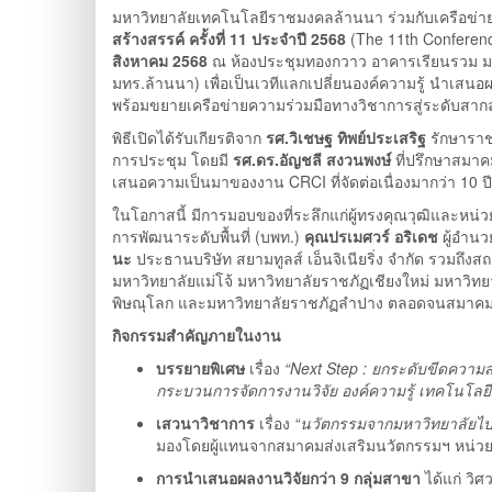
มหาวิทยาลัยเทคโนโลยีราชมงคลล้านนา ร่วมกับเครือข่
สร้างสรรค์ ครั้งที่ 11 ประจำปี 2568
(The 11th Conferenc
สิงหาคม 2568
ณ ห้องประชุมทองกวาว อาคารเรียนรวม มท
มทร.ล้านนา) เพื่อเป็นเวทีแลกเปลี่ยนองค์ความรู้ นำเสนอ
พร้อมขยายเครือข่ายความร่วมมือทางวิชาการสู่ระดับสาก
พิธีเปิดได้รับเกียรติจาก
รศ.วิเชษฐ ทิพย์ประเสริฐ
รักษาราช
การประชุม โดยมี
รศ.ดร.อัญชลี สงวนพงษ์
ที่ปรึกษาสมาค
เสนอความเป็นมาของงาน CRCI ที่จัดต่อเนื่องมากว่า 10 ปี
ในโอกาสนี้ มีการมอบของที่ระลึกแก่ผู้ทรงคุณวุฒิและหน่
การพัฒนาระดับพื้นที่ (บพท.)
คุณปรเมศวร์ อริเดช
ผู้อำน
นะ
ประธานบริษัท สยามทูลส์ เอ็นจิเนียริ่ง จำกัด รวมถึง
มหาวิทยาลัยแม่โจ้ มหาวิทยาลัยราชภัฏเชียงใหม่ มหาวิทย
พิษณุโลก และมหาวิทยาลัยราชภัฏลำปาง ตลอดจนสมาคม
กิจกรรมสำคัญภายในงาน
บรรยายพิเศษ
เรื่อง
“Next Step : ยกระดับขีดควา
กระบวนการจัดการงานวิจัย องค์ความรู้ เทคโนโลย
เสวนาวิชาการ
เรื่อง
“นวัตกรรมจากมหาวิทยาลัยไ
มองโดยผู้แทนจากสมาคมส่งเสริมนวัตกรรมฯ หน่วยงา
การนำเสนอผลงานวิจัยกว่า 9 กลุ่มสาขา
ได้แก่ วิ