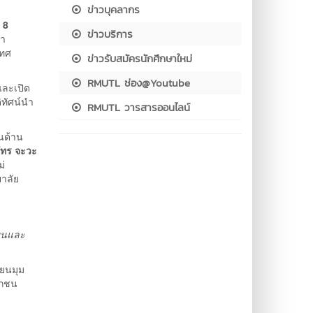
ข่าวบุคลากร
 8
ข่าวบริการ
นา
เทศ
ข่าวรับสมัครนักศึกษาใหม่
RMUTL ช่อง@Youtube
ละเปิด
ิทัศน์นำ
RMUTL วารสารออนไลน์
นด้าน
ัทร จะวะ
ม่
ยาลัย
บนและ
่ยนมุม
อกชน