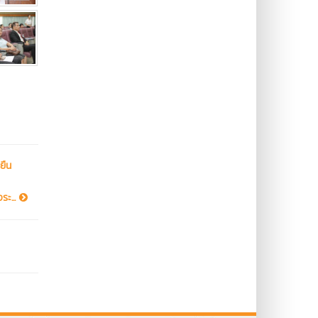
ยืน
ระ...