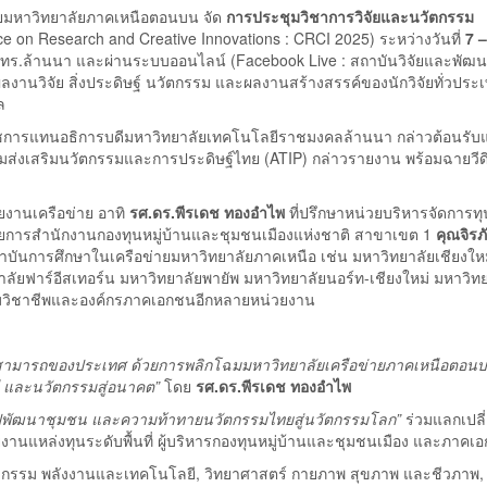
ายมหาวิทยาลัยภาคเหนือตอนบน จัด
การประชุมวิชาการวิจัยและนวัตกรรม
e on Research and Creative Innovations : CRCI 2025) ระหว่างวันที่
7 –
ร.ล้านนา และผ่านระบบออนไลน์ (Facebook Live : สถาบันวิจัยและพัฒ
ผลงานวิจัย สิ่งประดิษฐ์ นวัตกรรม และผลงานสร้างสรรค์ของนักวิจัยทั่วประ
ล
การแทนอธิการบดีมหาวิทยาลัยเทคโนโลยีราชมงคลล้านนา กล่าวต้อนรับแ
มส่งเสริมนวัตกรรมและการประดิษฐ์ไทย (ATIP) กล่าวรายงาน พร้อมฉายวีด
วยงานเครือข่าย อาทิ
รศ.ดร.พีรเดช ทองอำไพ
ที่ปรึกษาหน่วยบริหารจัดการทุ
วยการสำนักงานกองทุนหมู่บ้านและชุมชนเมืองแห่งชาติ สาขาเขต 1
คุณจิรภ
สถาบันการศึกษาในเครือข่ายมหาวิทยาลัยภาคเหนือ เช่น มหาวิทยาลัยเชียงให
าลัยฟาร์อีสเทอร์น มหาวิทยาลัยพายัพ มหาวิทยาลัยนอร์ท-เชียงใหม่ มหาวิท
วิชาชีพและองค์กรภาคเอกชนอีกหลายหน่วยงาน
มสามารถของประเทศ ด้วยการพลิกโฉมมหาวิทยาลัยเครือข่ายภาคเหนือตอน
ี และนวัตกรรมสู่อนาคต”
โดย
รศ.ดร.พีรเดช ทองอำไพ
ปพัฒนาชุมชน และความท้าทายนวัตกรรมไทยสู่นวัตกรรมโลก”
ร่วมแลกเปลี
นแหล่งทุนระดับพื้นที่ ผู้บริหารกองทุนหมู่บ้านและชุมชนเมือง และภาคเ
ศวกรรม พลังงานและเทคโนโลยี, วิทยาศาสตร์ กายภาพ สุขภาพ และชีวภาพ,