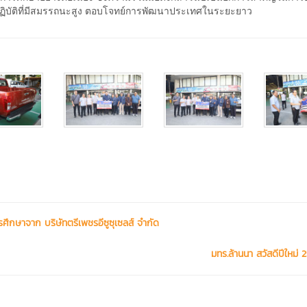
ิบัติที่มีสมรรถนะสูง ตอบโจทย์การพัฒนาประเทศในระยะยาว
ึกษาจาก บริษัทตรีเพชรอีซูซุเซลส์ จำกัด
มทร.ล้านนา สวัสดีปีใหม่