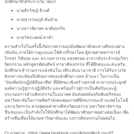
นักศึกษาที่ได้รับรางวัล ได้แก่
นายสิรวิชญ์ ธิวงศ์
นายสุวรรณภูมิ ตันอ้าย
นางสาวจีดาพร ผาติอมรกิจ
นายวัชระพงษ์ ตาคำ
ความสำเร็จในครั้งนี้เกิดจากความมุ่งมั่นพัฒนาทักษะทางศิลปะอย่าง
เข้มข้น ภายใต้การดูแลและให้คำปรึกษาโดย ผู้ช่วยศาสตราจารย์
ไกรสร วิชัยกุล และ ดร.กมลวรรณ แสงพรหม อาจารย์ประจำกลุ่มวิชา
จิตรกรรม หลักสูตรทัศนศิลป์ สาขาศิลปกรรม ที่ได้ฝึกฝนและส่งเสริม
นักศึกษาเข้าร่วมการแข่งขันในเวทีระดับนานาชาติ การได้รับรางวัล
ดังกล่าวสะท้อนถึงศักยภาพของนักศึกษา มทร.ล้านนา ในการเป็น
“บัณฑิตนักปฏิบัติมืออาชีพ” ที่มีทักษะเชิงสร้างสรรค์ สามารถประยุกต์
องค์ความรู้สู่การปฏิบัติจริง และพร้อมก้าวสู่การเป็นศิลปินและผู้
ประกอบการด้านศิลปกรรมในอนาคต อันสอดคล้องกับพันธกิจของ
มหาวิทยาลัยในการผลิตกำลังคนคุณภาพที่มีสมรรถนะด้านเทคโนโลยี
และนวัตกรรม ควบคู่คุณค่าทางศิลปวัฒนธรรม มหาวิทยาลัยฯ ขอ
ชื่นชมและเป็นกำลังใจให้นักศึกษาได้พัฒนาศักยภาพอย่างต่อเนื่อง เพื่อ
สร้างชื่อเสียงให้แก่มหาวิทยาลัยและวงการศิลปกรรมไทยต่อไป
Cr.ภาพถ่าย : https://www.facebook.com/ArtandArch.rmutl?