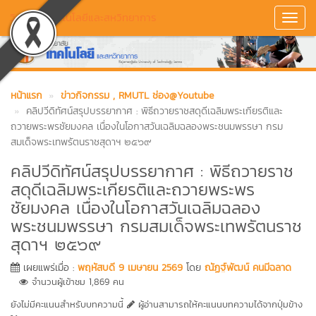
วิทยาลัยเทคโนโลยีและสหวิทยาการ
Toggl
Navig
หน้าแรก
ข่าวกิจกรรม
, RMUTL ช่อง@Youtube
คลิปวีดิทัศน์สรุปบรรยากาศ : พิธีถวายราชสดุดีเฉลิมพระเกียรติและ
ถวายพระพรชัยมงคล เนื่องในโอกาสวันเฉลิมฉลองพระชนมพรรษา กรม
สมเด็จพระเทพรัตนราชสุดาฯ ๒๕๖๙
คลิปวีดิทัศน์สรุปบรรยากาศ : พิธีถวายราช
สดุดีเฉลิมพระเกียรติและถวายพระพร
ชัยมงคล เนื่องในโอกาสวันเฉลิมฉลอง
พระชนมพรรษา กรมสมเด็จพระเทพรัตนราช
สุดาฯ ๒๕๖๙
เผยแพร่เมื่อ :
พฤหัสบดี 9 เมษายน 2569
โดย
ณัฏฐ์พัฒน์ คนมีฉลาด
จำนวนผู้เข้าชม 1,869 คน
ยังไม่มีคะแนนสำหรับบทความนี้
ผู้อ่านสามารถให้คะแนนบทความได้จากปุ่มข้าง