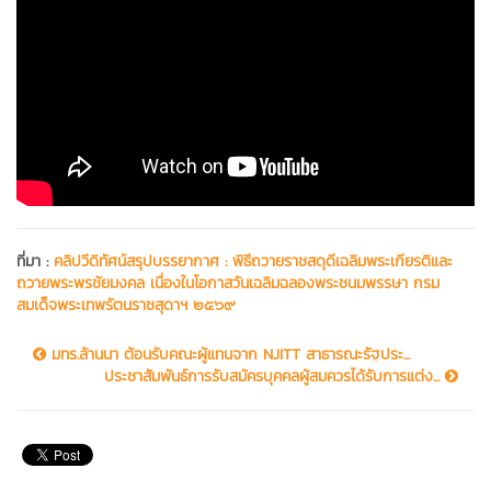
ที่มา :
คลิปวีดิทัศน์สรุปบรรยากาศ : พิธีถวายราชสดุดีเฉลิมพระเกียรติและ
ถวายพระพรชัยมงคล เนื่องในโอกาสวันเฉลิมฉลองพระชนมพรรษา กรม
สมเด็จพระเทพรัตนราชสุดาฯ ๒๕๖๙
มทร.ล้านนา ต้อนรับคณะผู้แทนจาก NJITT สาธารณะรัฐประ...
ประชาสัมพันธ์การรับสมัครบุคคลผู้สมควรได้รับการแต่ง...