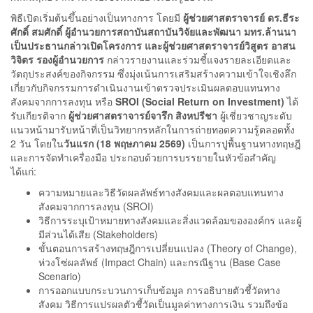
พิธีเปิดเริ่มต้นขึ้นอย่างเป็นทางการ โดยมี
ผู้ช่วยศาสตราจารย์ ดร.ธีระ
ศักดิ์ สมศักดิ์
ผู้อำนวยการสถาบันสถาบันวิจัยและพัฒนา มทร.ล้านนา
เป็นประธานกล่าวเปิดโครงการ
และผู้ช่วยศาสตราจารย์วิสูตร อาสน
วิจิตร รองผู้อำนวยการ
กล่าวรายงานและร่วมชี้แจงรายละเอียดและ
วัตถุประสงค์ของกิจกรรม ซึ่งมุ่งเน้นการเสริมสร้างความเข้าใจเชิงลึก
เกี่ยวกับกิจกรรมการดำเนินงานเข้าตรวจประเมินผลตอบแทนทาง
สังคมจากการลงทุน หรือ
SROI (Social Return on Investment)
ได้
รับเกียรติจาก
ผู้ช่วยศาสตราจารย์จารึก สิงหปรีชา
ผู้เชี่ยวชาญระดับ
แนวหน้ามารับหน้าที่เป็นวิทยากรหลักในการถ่ายทอดความรู้ตลอดทั้ง
2 วัน โดยใน
วันแรก (18 พฤษภาคม 2569)
เป็นการปูพื้นฐานทางทฤษฎี
และการจัดทำเครื่องมือ ประกอบด้วยการบรรยายในหัวข้อสำคัญ
ได้แก่:
ความหมายและวิธีวัดผลลัพธ์ทางสังคมและผลตอบแทนทาง
สังคมจากการลงทุน (SROI)
วิธีการระบุเป้าหมายทางสังคมและสิ่งแวดล้อมขององค์กร และผู้
มีส่วนได้เสีย (Stakeholders)
ขั้นตอนการสร้างทฤษฎีการเปลี่ยนแปลง (Theory of Change),
ห่วงโซ่ผลลัพธ์ (Impact Chain) และกรณีฐาน (Base Case
Scenario)
การออกแบบกระบวนการเก็บข้อมูล การอธิบายตัวชี้วัดทาง
สังคม วิธีการแปรผลตัวชี้วัดเป็นมูลค่าทางการเงิน รวมถึงข้อ