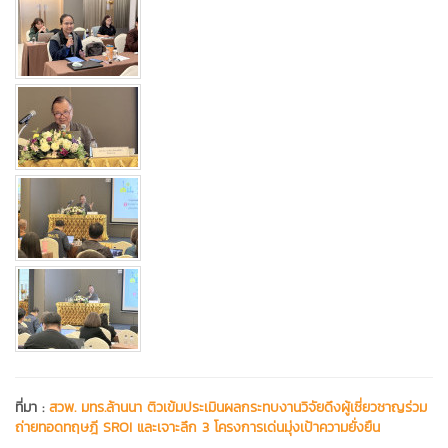
ที่มา :
สวพ. มทร.ล้านนา ติวเข้มประเมินผลกระทบงานวิจัยดึงผู้เชี่ยวชาญร่วม
ถ่ายทอดทฤษฎี SROI และเจาะลึก 3 โครงการเด่นมุ่งเป้าความยั่งยืน