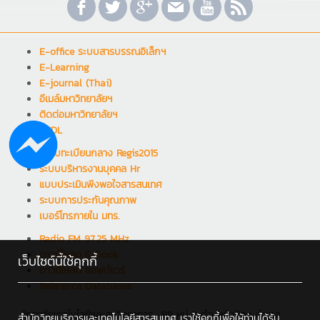
E-office ระบบสารบรรณอิเล็กฯ
E-Learning
E-journal (Thai)
อีเมล์มหาวิทยาลัยฯ
ติดต่อมหาวิทยาลัยฯ
RCDL
ระบบทะเบียนกลาง Regis2015
ระบบบริหารงานบุคคล Hr
แบบประเมินพึงพอใจสารสนเทศ
ระบบการประกันคุณภาพ
เบอร์โทรภายใน มทร.
Radio FM 97.25 MHz
ดาวน์โหลด E-book
เว็บไซต์นี้ใช้คุกกี้
ดาวน์โหลด ซอฟต์แวร์
Reference Databases
วิทยาลัยเทคโนโลยีและสหวิทยาการ : 98 หมู่ 8 ตำบลป่าป้อง อำเภอ
สำนักวิทยบริการและเทคโนโลยีสารสนเทศ เราใช้คุกกี้เพื่อให้ท่านได้รับ