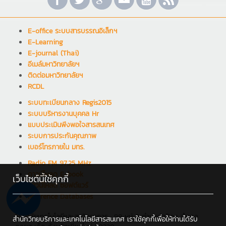
E-office ระบบสารบรรณอิเล็กฯ
E-Learning
E-journal (Thai)
อีเมล์มหาวิทยาลัยฯ
ติดต่อมหาวิทยาลัยฯ
RCDL
ระบบทะเบียนกลาง Regis2015
ระบบบริหารงานบุคคล Hr
แบบประเมินพึงพอใจสารสนเทศ
ระบบการประกันคุณภาพ
เบอร์โทรภายใน มทร.
Radio FM 97.25 MHz
ดาวน์โหลด E-book
เว็บไซต์นี้ใช้คุกกี้
ดาวน์โหลด ซอฟต์แวร์
Reference Databases
วิทยาลัยเทคโนโลยีและสหวิทยาการ : 98 หมู่ 8 ตำบลป่าป้อง อำเภอ
สำนักวิทยบริการและเทคโนโลยีสารสนเทศ เราใช้คุกกี้เพื่อให้ท่านได้รับ