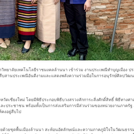
มหาวิทยาลัยเทคโนโลยีราชมงคลล้านนา เข้าร่วม งานประเพณีทำบุญเมือง ปร
ร่วมสืบสานประเพณีอันดีงามและแสดงพลังความร่วมมือในการอนุรักษ์ศิลปวั
ดเชียงใหม่ โดยมีพิธีประกอบพิธีบวงสรวงสักการะสิ่งศักดิ์สิทธิ์ พิธีทาง
ืองและประชาชน พร้อมทั้งเป็นการส่งเสริมการมีส่วนร่วมของหน่วยงานภาครั
งอยู่สืบไป
ยด้วยชุดพื้นเมืองล้านนา สะท้อนอัตลักษณ์และความภาคภูมิใจในวัฒนธรรมท