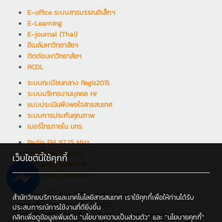
E-office ระบบสารบรรณอิเล็กฯ
E-Learning
E-journal (Thai)
อีเมล์มหาวิทยาลัยฯ
ติดต่อมหาวิทยาลัยฯ
RCDL
ระบบทะเบียนกลาง Regis2015
ระบบบริหารงานบุคคล Hr
แบบประเมินพึงพอใจสารสนเทศ
ระบบการประกันคุณภาพ
เบอร์โทรภายใน มทร.
Radio FM 97.25 MHz
ดาวน์โหลด E-book
เว็บไซต์นี้ใช้คุกกี้
ดาวน์โหลด ซอฟต์แวร์
Reference Databases
วิทยาลัยเทคโนโลยีและสหวิทยาการ : 98 หมู่ 8 ตำบลป่าป้อง อำเภอ
สำนักวิทยบริการและเทคโนโลยีสารสนเทศ เราใช้คุกกี้เพื่อให้ท่านได้รับ
ดอยสะเก็ด จังหวัดเชียงใหม่ 50220
ประสบการณ์การใช้งานที่ดียิ่งขึ้น
โทรศัพท์ : 082-708-6800 , อีเมล : college_edu@rmutl.ac.th
คลิกเพื่อดูข้อมูลเพิ่มเติม
"นโยบายความเป็นส่วนตัว"
และ
"นโยบายคุกกี้"