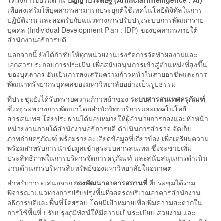
เพื่อส่งเสริมให้บุคลากรสามารถประยุกต์ใช้เทคโนโลยีดิจิทัลในการ
ปฏิบัติงาน และสอดรับกับแนวทางการปรับปรุงระบบการพัฒนาราย
บุคคล (Individual Development Plan : IDP) ของบุคลากรภายใต้
สำนักงานอธิการบดี
นอกจากนี้ ยังได้กำชับให้ทุกหน่วยงานเร่งรัดการจัดทำผลงานและ
เอกสารประกอบการประเมิน เพื่อสนับสนุนการเข้าสู่ตำแหน่งที่สูงขึ้น
ของบุคลากร อันเป็นการส่งเสริมความก้าวหน้าในสายอาชีพและการ
พัฒนาทรัพยากรบุคคลของมหาวิทยาลัยอย่างเป็นรูปธรรม
ที่ประชุมยังได้รับทราบความก้าวหน้าของ
ระบบสารสนเทศครุภัณฑ์
ซึ่งอยู่ระหว่างการพัฒนาโดยสำนักวิทยบริการและเทคโนโลยี
สารสนเทศ โดยประธานได้มอบหมายให้ผู้อำนวยการกองและหัวหน้า
หน่วยงานภายใต้สำนักงานอธิการบดี ดำเนินการสำรวจ จัดเก็บ
ภาพถ่ายครุภัณฑ์ พร้อมรายละเอียดข้อมูลที่เกี่ยวข้อง เพื่อเตรียมความ
พร้อมสำหรับการนำข้อมูลเข้าสู่ระบบสารสนเทศ ซึ่งจะช่วยเพิ่ม
ประสิทธิภาพในการบริหารจัดการครุภัณฑ์ และสนับสนุนการดำเนิน
งานด้านการบริหารสินทรัพย์ของมหาวิทยาลัยในอนาคต
สำหรับวาระเสนอจาก
กองพัฒนาอาคารสถานที่
ที่ประชุมได้ร่วม
พิจารณาแนวทางการปรับปรุงพื้นที่จอดรถบริเวณอาคารสำนักงาน
อธิการบดีและพื้นที่โดยรอบ โดยมีเป้าหมายเพื่อเพิ่มความสะดวกใน
การใช้พื้นที่ ปรับปรุงภูมิทัศน์ให้มีความเป็นระเบียบ สวยงาม และ