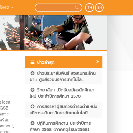
์โหลด
TH
EN
ข่าวล่าสุด
ข่าวประชาสัมพันธ์ สวส.มทร.ล้าน
นา : ศูนย์รวมบริการเทคโนโล...
วิทยาลัยฯ เปิดรับสมัครนักศึกษา
ใหม่ ประจำปีการศึกษา 2570
t Idea
การสรรหาผู้สมควรดำรงตำแหน่ง
 (GSB
อธิการบดีมหาวิทยาลัยเทคโนโลยี...
็จการ
 พร้อม
ปฏิทินการฝึกงาน ประจำปีการ
ronment,
ศึกษา 2568 (ภาคฤดูร้อน/2568)
ีโอกาส