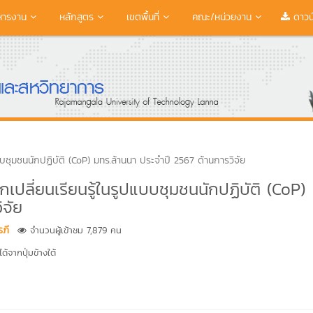
หารงาน
หลักสูตร
เขตพื้นที่
คณะ/หน่วยงาน
ดาวน
บชุมชนนักปฏิบัติ (CoP) มทร.ล้านนา ประจำปี 2567 ด้านการวิจัย
ปลี่ยนเรียนรู้ในรูปแบบชุมชนนักปฏิบัติ (CoP)
ิจัย
รภี
จำนวนผู้เข้าชม 7,879 คน
้จากปุ่มข้างใต้