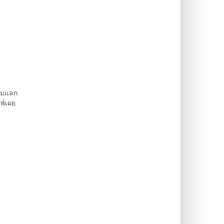
รมแลก
พ์เผย