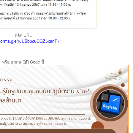
คลิก URL
//forms.gle/r6UBbpc6CGZ5x8nP7
หรือ แสกน QR Code นี้