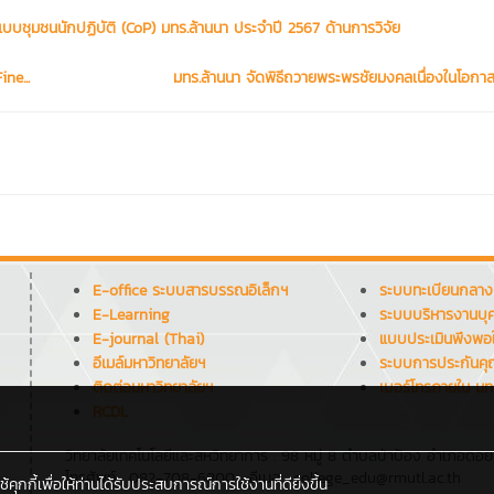
แบบชุมชนนักปฏิบัติ (CoP) มทร.ล้านนา ประจำปี 2567 ด้านการวิจัย
ne...
มทร.ล้านนา จัดพิธีถวายพระพรชัยมงคลเนื่องในโอกาสว
E-office ระบบสารบรรณอิเล็กฯ
ระบบทะเบียนกลาง
E-Learning
ระบบบริหารงานบุ
E-journal (Thai)
แบบประเมินพึงพอ
อีเมล์มหาวิทยาลัยฯ
ระบบการประกันค
ติดต่อมหาวิทยาลัยฯ
เบอร์โทรภายใน มท
RCDL
วิทยาลัยเทคโนโลยีและสหวิทยาการ : 98 หมู่ 8 ตำบลป่าป้อง อำเภอดอย
โทรศัพท์ : 082-708-6800 , อีเมล : college_edu@rmutl.ac.th
กกี้เพื่อให้ท่านได้รับประสบการณ์การใช้งานที่ดียิ่งขึ้น