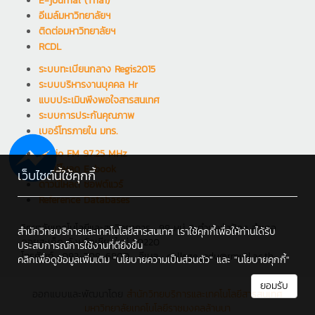
E-journal (Thai)
อีเมล์มหาวิทยาลัยฯ
ติดต่อมหาวิทยาลัยฯ
RCDL
ระบบทะเบียนกลาง Regis2015
ระบบบริหารงานบุคคล Hr
แบบประเมินพึงพอใจสารสนเทศ
ระบบการประกันคุณภาพ
เบอร์โทรภายใน มทร.
Radio FM 97.25 MHz
ดาวน์โหลด E-book
เว็บไซต์นี้ใช้คุกกี้
ดาวน์โหลด ซอฟต์แวร์
Reference Databases
วิทยาลัยเทคโนโลยีและสหวิทยาการ : 98 หมู่ 8 ตำบลป่าป้อง อำเภอ
สำนักวิทยบริการและเทคโนโลยีสารสนเทศ เราใช้คุกกี้เพื่อให้ท่านได้รับ
ดอยสะเก็ด จังหวัดเชียงใหม่ 50220
ประสบการณ์การใช้งานที่ดียิ่งขึ้น
โทรศัพท์ : 082-708-6800 , อีเมล : college_edu@rmutl.ac.th
คลิกเพื่อดูข้อมูลเพิ่มเติม
"นโยบายความเป็นส่วนตัว"
และ
"นโยบายคุกกี้"
ยอมรับ
ออกแบบและพัฒนาโดย
สำนักวิทยบริการและเทคโนโลยีสารสนเทศ
มหาวิทยาลัยเทคโนโลยีราชมงคลล้านนา