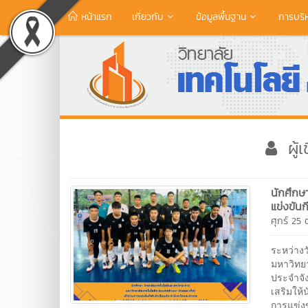
หน้าแรก
เกี่ยวกับ
ข้อมูลพื้นฐาน
การบริ
ผู้
นักศึกษ
แข่งขัน
ศุกร์ 25
ระหว่าง
มหาวิทย
ประจำจัง
เสริมให้
การแข่ง