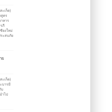
สะเก็ด)
กสูตร
มอาหาร
ารภี
เชียงใหม่
ประสบภัย
การ
ะเก็ด)​
ระบารมี
ับ
 นำไป