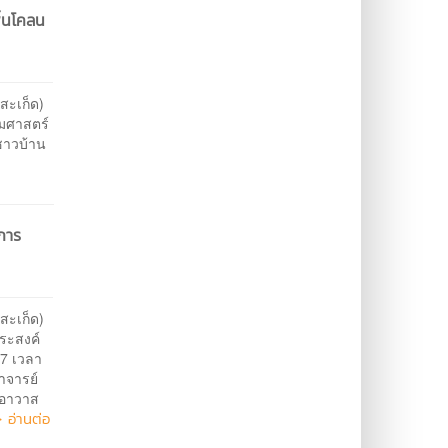
ื้นโคลน
สะเก็ด)
รมศาสตร์
ชาวบ้าน
การ
สะเก็ด)
ระสงค์
67 เวลา
าจารย์
าอาวาส
 อ่านต่อ