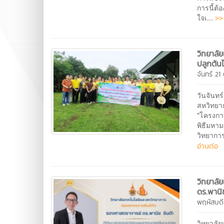
การนี้ต้
>>
ใจเ...
วิทยาลั
ปลูกต้นไ
จันทร์ 2
วันจันทร
สหวิทยา
"โครงการ
พิธีมหา
วิทยากา
อ่านต่อ
วิทยาลั
ดร.พานิช
พฤหัสบดี
วิทยาลั