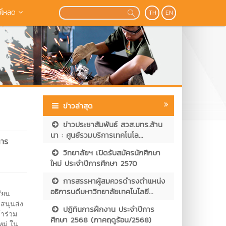
์โหลด
TH
EN
ข่าวล่าสุด
ข่าวประชาสัมพันธ์ สวส.มทร.ล้าน
นา : ศูนย์รวมบริการเทคโนโล...
การ
วิทยาลัยฯ เปิดรับสมัครนักศึกษา
ใหม่ ประจำปีการศึกษา 2570
การสรรหาผู้สมควรดำรงตำแหน่ง
อธิการบดีมหาวิทยาลัยเทคโนโลยี...
ียน
สนุนส่ง
ปฏิทินการฝึกงาน ประจำปีการ
้าร่วม
ศึกษา 2568 (ภาคฤดูร้อน/2568)
หม่ ใน