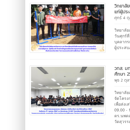
วิทยาลั
แก่ผู้ปร
ศุกร์ 4 
วิทยาลั
วันศุกร์
บุคลากร
ผู้ประสบ
วทส. มท
ศึกษา 2
พุธ 2 ตุ
วิทยาลั
จัดโครง
เพื่อส่ง
09.00 -
ดร.นพดล 
วัดสุวรร