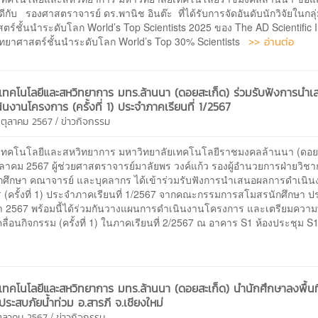
ีกับ รองศาสตราจารย์ ดร.พานิช อินต๊ะ ที่ได้รับการจัดอันดับนักวิจัยในกลุ
ตร์ชั้นนำระดับโลก World’s Top Scientists 2025 ของ The AD Scientific 
>> อ่านต่อ
กวิทยาศาสตร์ชั้นนำระดับโลก World’s Top 30% Scientists
ยเทคโนโลยีและสหวิทยาการ มทร.ล้านนา (ดอยสะเก็ด) ร่วมรับฟังการนำ
ินงานโครงการ (ครั้งที่ 1) ประจำภาคเรียนที่ 1/2567
/
 ตุลาคม 2567
ข่าวกิจกรรม
ยเทคโนโลยีและสหวิทยาการ มหาวิทยาลัยเทคโนโลยีราชมงคลล้านนา (ดอย
 ตุลาคม 2567 ผู้ช่วยศาสตราจารย์มาลัยพร วงค์แก้ว รองผู้อำนวยการฝ่ายวิ
ักศึกษา คณาจารย์ และบุคลากร ได้เข้าร่วมรับฟังการนำเสนอผลการดำเนิ
 (ครั้งที่ 1) ประจำภาคเรียนที่ 1/2567 จากคณะกรรมการสโมสรนักศึกษา ป
า 2567 พร้อมนี้ได้ร่วมกันวางแผนการดำเนินงานโครงการ และเตรียมควา
ลื่อนกิจกรรม (ครั้งที่ 1) ในภาคเรียนที่ 2/2567 ณ อาคาร S1 ห้องประชุม 
ยเทคโนโลยีและสหวิทยาการ มทร.ล้านนา (ดอยสะเก็ด) นำนักศึกษาลงพื้นที
ที่ประสบภัยน้ำท่วม อ.สารภี จ.เชียงใหม่
/
 ตุลาคม 2567
ข่าวกิจกรรม