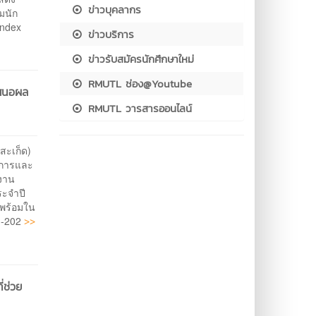
ข่าวบุคลากร
่มนัก
Index
ข่าวบริการ
ข่าวรับสมัครนักศึกษาใหม่
RMUTL ช่อง@Youtube
เสนอผล
RMUTL วารสารออนไลน์
สะเก็ด)
ชาการและ
นงาน
ระจำปี
มพร้อมใน
>>
S1-202
่ช่วย