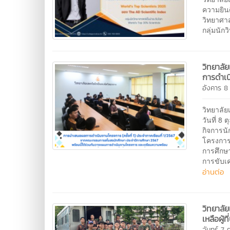
ความยินด
วิทยาศาส
กลุ่มนั
วิทยาลั
การดำเน
อังคาร 8
วิทยาลั
วันที่ 8
กิจการน
โครงการ
การศึกษ
การขับเค
อ่านต่อ
วิทยาลั
เหลือผู้
จันทร์ 7