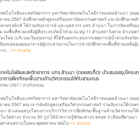
ยเทคโนโลยีและสหวิทยาการ​ ​มหาวิทยาลัยเทคโนโลยีราชมงคลล้านนา (ดอย
 ตุลาคม 2567 นักศึกษาหลักสูตรเตรียมสถาปัตยกรรมศาสตร์ และนักศึกษาหลั
คคาทรอนิกส์ ได้ร่วมกับอาจารย์ และบุคลากร มทร.ล้านนา ในการจัดเตรีย
่ม ลงพื้นที่ช่วยเหลือผู้ที่ประสบภัยน้ำท่วม ณ หมู่ 11 ตำบลท่าวังตาล อำเภอส
ชียงใหม่ (บริเวณเวียงกุมกาม) ที่ได้รับผลกระทบจากเหตุการณ์น้ำท่วมจังหวัด
ต้องขอขอบคุณอาจารย์ผู้ประสานงานในการนำนักศึกษาลงพื้นที่ช่วยเหลือผู้
>> อ่านต่อ
อาจ...
ยเทคโนโลยีและสหวิทยาการ​ ​มทร.ล้านนา (ดอยสะเก็ด)​ นำเสนอสรุปโครง
ิชาการฝึกทักษะพื้นฐานด้านวิศวกรรมให้กับสามเณร
/
ตุลาคม 2567
ข่าวกิจกรรม
ยเทคโนโลยีและสหวิทยาการ​ ​มหาวิทยาลัยเทคโนโลยีราชมงคลล้านนา (ดอยส
5​ ตุลาคม​ 2567​ คณาจารย์หลักสูตรเตรียมวิศวกรรมศาสตร์ ร่วมกับงานใต้ร่มพ
นนา นำเสนอสรุปโครงการบริการวิชาการฝึกทักษะพื้นฐานด้านวิศวกรรมให้ก
นวัดต่างๆ จำนวน 30 รูป ได้นำความรู้ทักษะต่างๆ ตลอด 3 เดือนที่ผ่านมา
>> อ่านต่อ
รุงศาสนสถานในพระพุทธศาสนาต่อไป