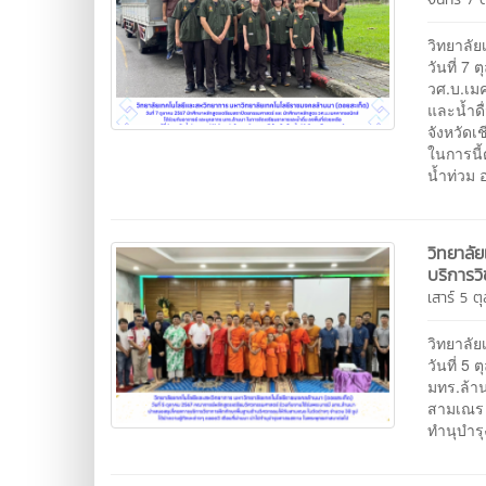
วิทยาลั
วันที่ 7
วศ.บ.เม
และน้ำดื
จังหวัดเ
ในการนี้
น้ำท่วม 
วิทยาลั
บริการว
เสาร์ 5 
วิทยาลั
วันที่​ 
มทร.ล้า
สามเณร ใ
ทำนุบำ