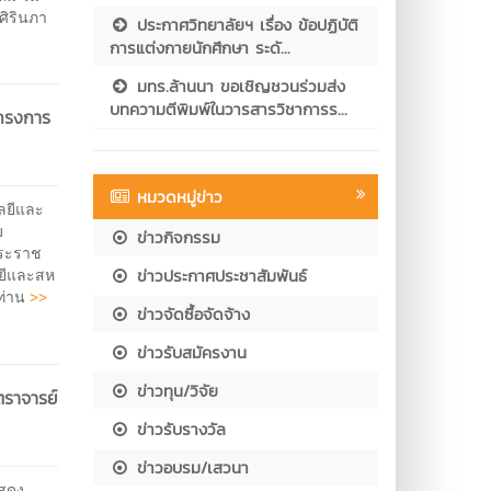
ศิรินภา
ประกาศวิทยาลัยฯ เรื่อง ข้อปฏิบัติ
การแต่งกายนักศึกษา ระดั...
มทร.ล้านนา ขอเชิญชวนร่วมส่ง
บทความตีพิมพ์ในวารสารวิชาการร...
โครงการ
หมวดหมู่ข่าว
โลยีและ
ม
ข่าวกิจกรรม
พระราช
ยีและสห
ข่าวประกาศประชาสัมพันธ์
>>
กท่าน
ข่าวจัดซื้อจัดจ้าง
ข่าวรับสมัครงาน
ข่าวทุน/วิจัย
ตราจารย์
ข่าวรับรางวัล
ข่าวอบรม/เสวนา
แสดง