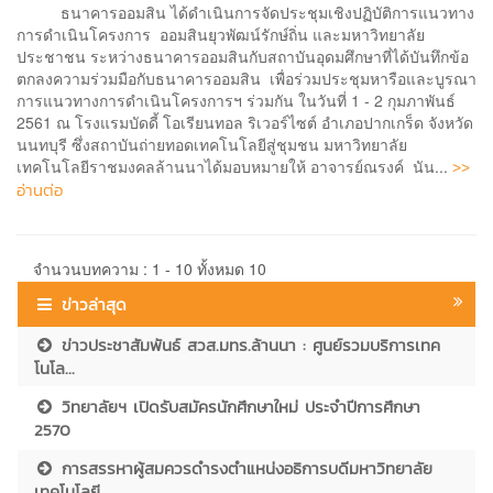
ธนาคารออมสิน ได้ดำเนินการจัดประชุมเชิงปฏิบัติการแนวทาง
การดำเนินโครงการ ออมสินยุวพัฒน์รักษ์ถิ่น และมหาวิทยาลัย
ประชาชน ระหว่างธนาคารออมสินกับสถาบันอุดมศึกษาที่ได้บันทึกข้อ
ตกลงความร่วมมือกับธนาคารออมสิน เพื่อร่วมประชุมหารือและบูรณา
การแนวทางการดำเนินโครงการฯ ร่วมกัน ในวันที่ 1 - 2 กุมภาพันธ์
2561 ณ โรงแรมบัดดี้ โอเรียนทอล ริเวอร์ไซต์ อำเภอปากเกร็ด จังหวัด
นนทบุรี ซึ่งสถาบันถ่ายทอดเทคโนโลยีสู่ชุมชน มหาวิทยาลัย
>>
เทคโนโลยีราชมงคลล้านนาได้มอบหมายให้ อาจารย์ณรงค์ นัน...
อ่านต่อ
จำนวนบทความ : 1 - 10 ทั้งหมด 10
ข่าวล่าสุด
ข่าวประชาสัมพันธ์ สวส.มทร.ล้านนา : ศูนย์รวมบริการเทค
โนโล...
วิทยาลัยฯ เปิดรับสมัครนักศึกษาใหม่ ประจำปีการศึกษา
2570
การสรรหาผู้สมควรดำรงตำแหน่งอธิการบดีมหาวิทยาลัย
เทคโนโลยี...